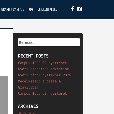
GRAVITY CAMPUS
BEJELENTKEZÉS
Keresés:
RECENT POSTS
Campus 1000 Q2 nyertesek
Nyári csoportos edzéseink!
Nyári tábor gyereknek 2026!
Megérkezett a pizza a
Gravitybe!
Campus 1000 Q1 nyertesek
ARCHIVES
July 2026