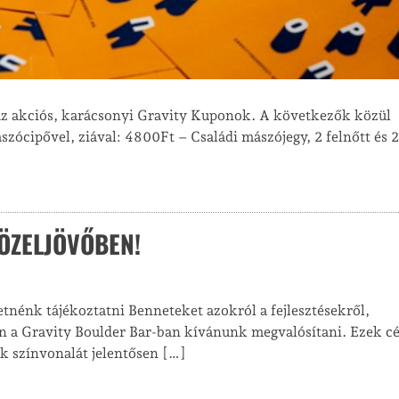
az akciós, karácsonyi Gravity Kuponok. A következők közül
zócipővel, ziával: 4800Ft – Családi mászójegy, 2 felnőtt és 2
KÖZELJÖVŐBEN!
etnénk tájékoztatni Benneteket azokról a fejlesztésekről,
a Gravity Boulder Bar-ban kívánunk megvalósítani. Ezek cél
nk színvonalát jelentősen […]