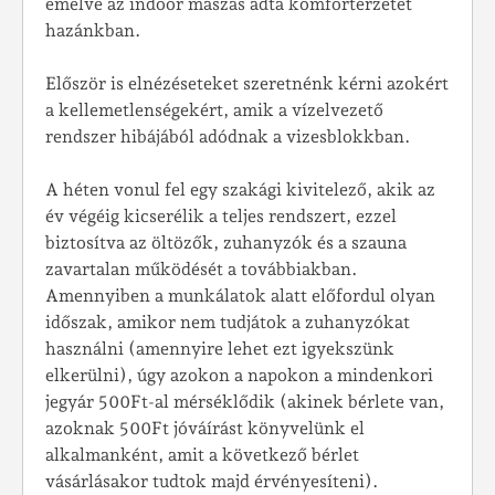
emelve az indoor mászás adta komfortérzetet
hazánkban.
Először is elnézéseteket szeretnénk kérni azokért
a kellemetlenségekért, amik a vízelvezető
rendszer hibájából adódnak a vizesblokkban.
A héten vonul fel egy szakági kivitelező, akik az
év végéig kicserélik a teljes rendszert, ezzel
biztosítva az öltözők, zuhanyzók és a szauna
zavartalan működését a továbbiakban.
Amennyiben a munkálatok alatt előfordul olyan
időszak, amikor nem tudjátok a zuhanyzókat
használni (amennyire lehet ezt igyekszünk
elkerülni), úgy azokon a napokon a mindenkori
jegyár 500Ft-al mérséklődik (akinek bérlete van,
azoknak 500Ft jóváírást könyvelünk el
alkalmanként, amit a következő bérlet
vásárlásakor tudtok majd érvényesíteni).