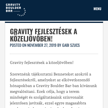
Skip
to
MENU
content
GRAVITY FEJLESZTÉSEK A
KÖZELJÖVŐBEN!
POSTED ON
NOVEMBER 27, 2019
BY
GABI SZUCS
Gravity fejlesztések a közeljövőben!
Szeretnénk tájékoztatni Benneteket azokról a
fejlesztésekről, amelyeket az elkövetkezendő
hónapokban a Gravity Boulder Bar-ban kívánunk
megvalósítani. Ezek célja, hogy a terem
minőségét és szolgáltatásaink színvonalát
jelentősen javítsák, ezzel egyre magasabbra