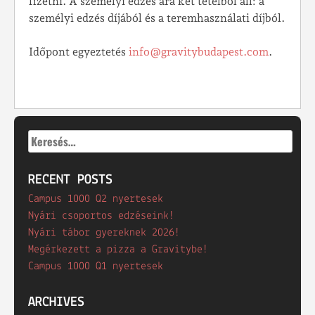
fizetni. A személyi edzés ára két tételből áll: a
személyi edzés díjából és a teremhasználati díjból.
Időpont egyeztetés
info@gravitybudapest.com
.
Keresés:
RECENT POSTS
Campus 1000 Q2 nyertesek
Nyári csoportos edzéseink!
Nyári tábor gyereknek 2026!
Megérkezett a pizza a Gravitybe!
Campus 1000 Q1 nyertesek
ARCHIVES