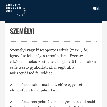
Skip
to
MENU
content
SZEMÉLYI
Személyi vagy kiscsoportos edzés (max. 3 fő)
igénylése lehetséges termünkben. Ezen az
edzésen a tudásszintednek megfelelő feladatokkal
és fejlesztő gyakorlatokkal segítjük a
mászótudásod fejlődését.
Az edzésre csak e-mailben, előre egyeztetett
időpontban tudsz jelentkezni.
Az edzést a recepciónál, személyesen tudod majd