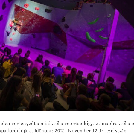
den versenyzőt a miniktől a veteránokig, az amatőröktől a p
upa fordulójára. Időpont: 2021. November 12-14. Helyszín: