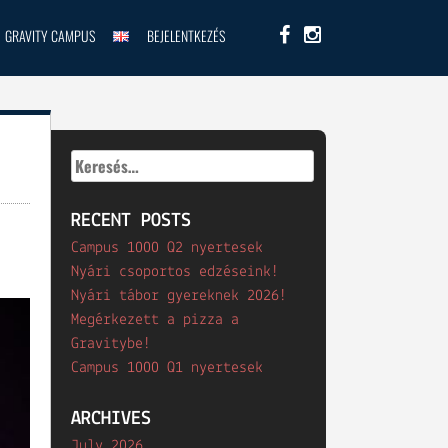
GRAVITY CAMPUS
BEJELENTKEZÉS
Keresés:
RECENT POSTS
Campus 1000 Q2 nyertesek
Nyári csoportos edzéseink!
Nyári tábor gyereknek 2026!
Megérkezett a pizza a
Gravitybe!
Campus 1000 Q1 nyertesek
ARCHIVES
July 2026