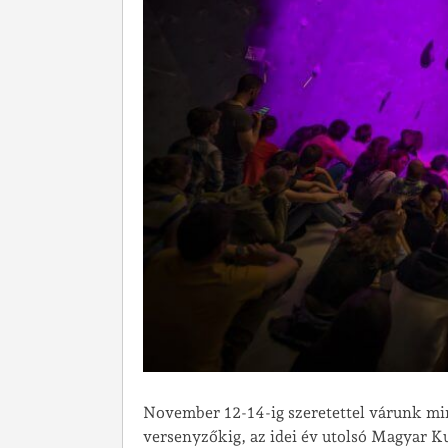
November 12-14-ig szeretettel várunk min
versenyzőkig, az idei év utolsó Magyar K