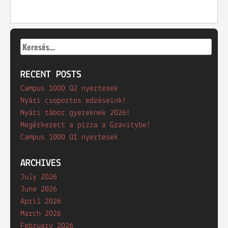
Keresés:
RECENT POSTS
Campus 1000 Q2 nyertesek
Nyári csoportos edzéseink!
Nyári tábor gyereknek 2026!
Megérkezett a pizza a Gravitybe!
Campus 1000 Q1 nyertesek
ARCHIVES
July 2026
June 2026
April 2026
March 2026
February 2026