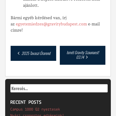
ajánlott.
Bármi egyéb kérdésed van, írj
az
egyetemiedzes@gravitybudapest.com
e-mail
címre!
Post
Ismét Gravity Szaunaest!
2025 Tavaszi Órarend
03.14
navigation
Keresés:
RECENT POSTS
Campus 1000 Q2 nyertesek
Nyári csoportos edzéseink!