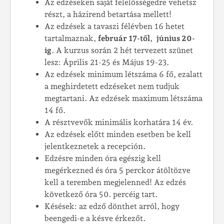
Az edzéseken saját felelősségedre vehetsz
részt, a házirend betartása mellett!
Az edzések a tavaszi félévben 16 hetet
tartalmaznak,
február 17-től
,
június 20-
ig
. A kurzus során 2 hét tervezett szünet
lesz:
Április 21-25 és Május 19-23.
Az edzések minimum létszáma 6 fő, ezalatt
a meghirdetett edzéseket nem tudjuk
megtartani. Az edzések maximum létszáma
14 fő.
A résztvevők minimális korhatára 14 év.
Az edzések előtt minden esetben be kell
jelentkeznetek a recepción.
Edzésre minden óra egészig kell
megérkezned és óra 5 perckor átöltözve
kell a teremben megjelenned! Az edzés
következő óra 50. percéig tart.
Késések: az edző dönthet arról, hogy
beengedi-e a késve érkezőt.