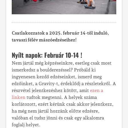
Csatlakozzatok a 2025. február 14-től induló,
tavaszi félév mászóedzéseihez!
Nyílt napok:
Február 10-14
!
Nem jártál még képzéseinkre, esetleg csak most
ismerkedsz a boulderezéssel? Próbáld ki
ingyenesen kezdő edzéseinket, ismerd meg
edzőinket, a Gravity-t, érdeklődj a részletekről. A
részvétel jelentkezéshez kötött, amit
ezen a
linken
tudtok megtenni. A helyek száma
korlátozott, ezért kérünk csak akkor jelentkezz,
ha még nem jártál hozzánk előtte edzésre,
valóban el tudsz jönni és csak egy alkalomra
foglalj helyet.