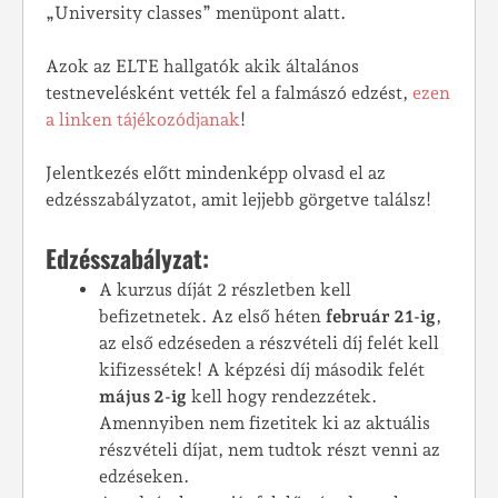
„University classes” menüpont alatt.
Azok az ELTE hallgatók akik általános
testnevelésként vették fel a falmászó edzést,
ezen
a linken tájékozódjanak
!
Jelentkezés előtt mindenképp olvasd el az
edzésszabályzatot, amit lejjebb görgetve találsz!
Edzésszabályzat:
A kurzus díját 2 részletben kell
befizetnetek. Az első héten
február 21-ig
,
az első edzéseden a részvételi díj felét kell
kifizessétek! A képzési díj második felét
május 2-ig
kell hogy rendezzétek.
Amennyiben nem fizetitek ki az aktuális
részvételi díjat, nem tudtok részt venni az
edzéseken.