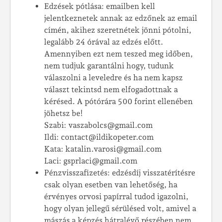
Edzések pótlása: emailben kell
jelentkeznetek annak az edzőnek az email
címén, akihez szeretnétek jönni pótolni,
legalább 24 órával az edzés előtt.
Amennyiben ezt nem teszed meg időben,
nem tudjuk garantálni hogy, tudunk
válaszolni a leveledre és ha nem kapsz
választ tekintsd nem elfogadottnak a
kérésed. A pótórára 500 forint ellenében
jöhetsz be!
Szabi: vaszabolcs@gmail.com
Ildi: contact@ildikopeter.com
Kata: katalin.varosi@gmail.com
Laci: gsprlaci@gmail.com
Pénzvisszafizetés: edzésdíj visszatérítésre
csak olyan esetben van lehetőség, ha
érvényes orvosi papírral tudod igazolni,
hogy olyan jellegű sérülésed volt, amivel a
mászás a képzés hátralévő részében nem