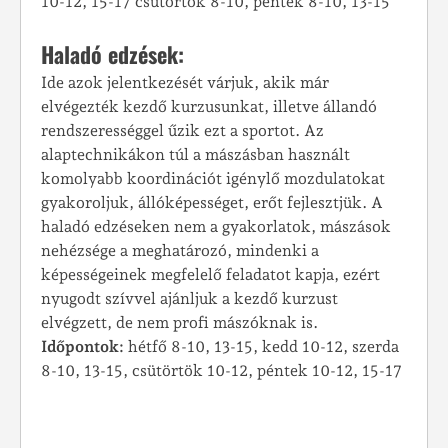
10-12, 15-17 csütörtök 8-10, péntek 8-10, 13-15
Haladó edzések:
Ide azok jelentkezését várjuk, akik már
elvégezték kezdő kurzusunkat, illetve állandó
rendszerességgel űzik ezt a sportot. Az
alaptechnikákon túl a mászásban használt
komolyabb koordinációt igénylő mozdulatokat
gyakoroljuk, állóképességet, erőt fejlesztjük. A
haladó edzéseken nem a gyakorlatok, mászások
nehézsége a meghatározó, mindenki a
képességeinek megfelelő feladatot kapja, ezért
nyugodt szívvel ajánljuk a kezdő kurzust
elvégzett, de nem profi mászóknak is.
Időpontok:
hétfő 8-10, 13-15, kedd 10-12, szerda
8-10, 13-15, csütörtök 10-12, péntek 10-12, 15-17