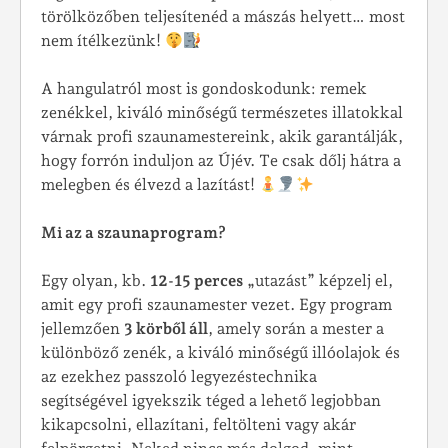
törölközőben teljesítenéd a mászás helyett… most
nem ítélkezünk!
A hangulatról most is gondoskodunk: remek
zenékkel, kiváló minőségű természetes illatokkal
várnak profi szaunamestereink, akik garantálják,
hogy forrón induljon az Újév. Te csak dőlj hátra a
melegben és élvezd a lazítást!
Mi az a szaunaprogram?
Egy olyan, kb.
12-15 perces
„utazást” képzelj el,
amit egy profi szaunamester vezet. Egy program
jellemzően
3 körből áll
, amely során a mester a
különböző zenék, a kiváló minőségű illóolajok és
az ezekhez passzoló legyezéstechnika
segítségével igyekszik téged a lehető legjobban
kikapcsolni, ellazítani, feltölteni vagy akár