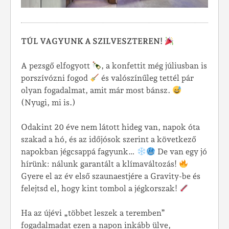
TÚL VAGYUNK A SZILVESZTEREN!
A pezsgő elfogyott
, a konfettit még júliusban is
porszívózni fogod
és valószínűleg tettél pár
olyan fogadalmat, amit már most bánsz.
(Nyugi, mi is.)
Odakint 20 éve nem látott hideg van, napok óta
szakad a hó, és az időjósok szerint a következő
napokban jégcsappá fagyunk…
De van egy jó
hírünk: nálunk garantált a klímaváltozás!
Gyere el az év első szaunaestjére a Gravity-be és
felejtsd el, hogy kint tombol a jégkorszak!
Ha az újévi „többet leszek a teremben”
fogadalmadat ezen a napon inkább ülve,