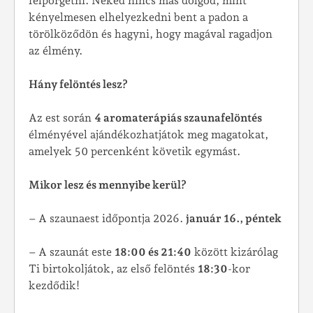
felpörgetni. Neked nincs más dolgod, mint
kényelmesen elhelyezkedni bent a padon a
törölköződön és hagyni, hogy magával ragadjon
az élmény.
Hány felöntés lesz?
Az est során
4 aromaterápiás szaunafelöntés
élményével ajándékozhatjátok meg magatokat,
amelyek 50 percenként követik egymást.
Mikor lesz és mennyibe kerül?
– A szaunaest időpontja 2026.
január 16., péntek
– A szaunát este
18:00 és 21:40
között kizárólag
Ti birtokoljátok, az első felöntés
18:30
-kor
kezdődik!