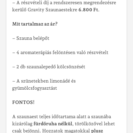
– A részvételi díj a rendszeresen megrendezésre
kerülő Gravity Szaunaestekre
6.800 Ft
.
Mit tartalmaz az ár?
– Szauna belépőt
– 4 aromaterápiás felöntésen való részvételt
– 2 db szaunalepedő kölcsönzését
– A szünetekben limonádé és
gyümölcsfogyasztást
FONTOS!
A szaunaest teljes időtartama alatt a szaunába
kizárólag
fürdőruha nélkül
, törölközővel lehet
csak bejönni. Hozzatok magatokkal
plusz