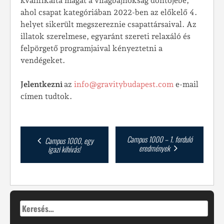
kvalifikálta magát a világbajnokság döntőjébe,
ahol csapat kategóriában 2022-ben az előkelő 4.
helyet sikerült megszereznie csapattársaival. Az
illatok szerelmese, egyaránt szereti relaxáló és
felpörgető programjaival kényeztetni a
vendégeket.
Jelentkezni
az
info@gravitybudapest.com
e-mail
címen tudtok.
Post
Campus 1000 – 1. forduló
Campus 1000, egy
eredmények
igazi kihívás!
navigation
Keresés: