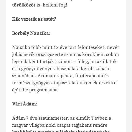
törölközőt
is, kelleni fog!
Kik vezetik az estét?
Borbély Nauzika
:
Nauzika több mint 12 éve tart felöntéseket, nevét
jól ismerik országszerte szaunás körökben, sokan
legendaként tartják számon – főleg, ha az illatok
és a gyógynövények használata kerül szóba a
szaunában. Aromaterapeuta, fitoterapeuta és
természetgyógyász tapasztalatait remek érzékkel
építi be programjaiba.
Vári Ádám
:
Ádám 7 éve szaunamester, az elmúlt 3 évben a
magyar világbajnoki csapat tagjaként rendre