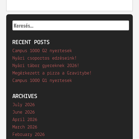
Keresés:
RECENT POSTS
Campus 1000 Q2 nyertesek
Nyári csoportos edzéseink!
Nyári tábor gyereknek 2026!
Megérkezett a pizza a Gravitybe!
Campus 1000 Q1 nyertesek
ARCHIVES
July 2026
June 2026
April 2026
March 2026
February 2026