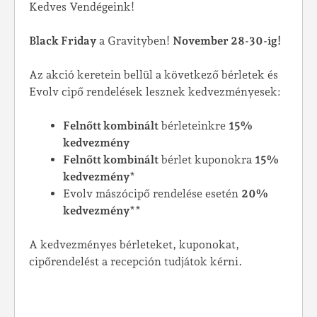
Kedves Vendégeink!
Black Friday
a Gravityben!
November 28-30-ig!
Az akció keretein bellül a következő bérletek és
Evolv cipő rendelések lesznek kedvezményesek:
Felnőtt kombinált
bérleteinkre
15%
kedvezmény
Felnőtt kombinált
bérlet kuponokra
15%
kedvezmény
*
Evolv mászócipő rendelése esetén
20%
kedvezmény
**
A kedvezményes bérleteket, kuponokat,
cipőrendelést a recepción tudjátok kérni.