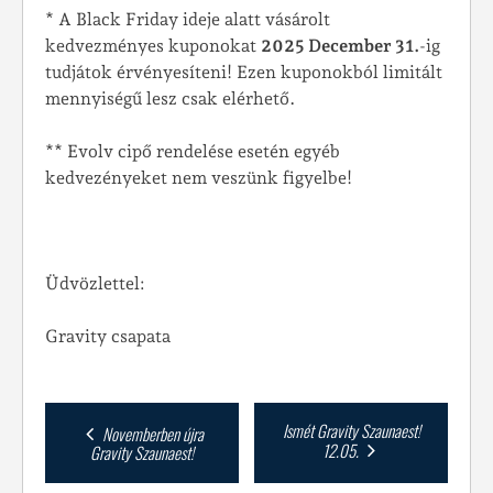
* A Black Friday ideje alatt vásárolt
kedvezményes kuponokat
2025 December 31.
-ig
tudjátok érvényesíteni! Ezen kuponokból limitált
mennyiségű lesz csak elérhető.
** Evolv cipő rendelése esetén egyéb
kedvezényeket nem veszünk figyelbe!
Üdvözlettel:
Gravity csapata
Post
Ismét Gravity Szaunaest!
Novemberben újra
12.05.
Gravity Szaunaest!
navigation