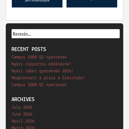
navigation
Keresés:
RECENT POSTS
Campus 1000 Q2 nyertesek
Nyári csoportos edzéseink!
Nyári tábor gyereknek 2026!
Megérkezett a pizza a Gravitybe!
Campus 1000 Q1 nyertesek
ARCHIVES
July 2026
June 2026
April 2026
March 2026