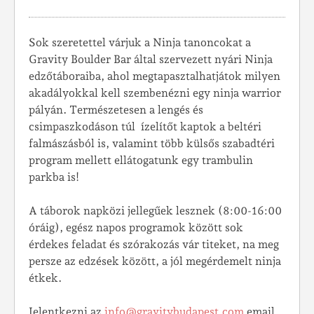
Sok szeretettel várjuk a Ninja tanoncokat a
Gravity Boulder Bar által szervezett nyári Ninja
edzőtáboraiba, ahol megtapasztalhatjátok milyen
akadályokkal kell szembenézni egy ninja warrior
pályán. Természetesen a lengés és
csimpaszkodáson túl
ízelítőt kaptok a beltéri
falmászásból is, valamint több külsős szabadtéri
program mellett ellátogatunk egy trambulin
parkba is!
A táborok napközi jellegűek lesznek (8:00-16:00
óráig), egész napos programok között sok
érdekes feladat és szórakozás vár titeket, na meg
persze az edzések között, a jól megérdemelt ninja
étkek.
Jelentkezni az
info@gravitybudapest.com
email