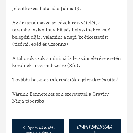
Jelentkezési határidő: Július 19.
Az ár tartalmazza az edzők részvételét, a
terembe, valamint a külsős helyszínekre való
belépési díját, valamint a napi 3x étkeztetést
(tízórai, ebéd és uzsonna)
A táborok csak a minimális létszám elérése esetén
kerülnek megrendezésre (8fő).
További hasznos információk a jelentkezés után!
Várunk Benneteket sok szeretettel a Gravity
Ninja táborába!
Post
GRAVITY BANDACSATA
Nyárindító Boulder
Jam eredmények