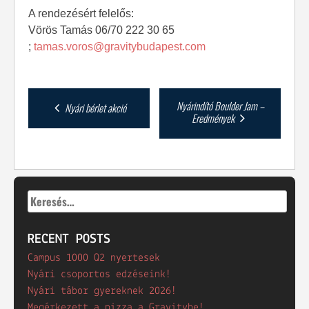
A rendezésért felelős:
Vörös Tamás 06/70 222 30 65
;
tamas.voros@gravitybudapest.
com
Post
Nyárindító Boulder Jam –
Nyári bérlet akció
Eredmények
navigation
Keresés:
RECENT POSTS
Campus 1000 Q2 nyertesek
Nyári csoportos edzéseink!
Nyári tábor gyereknek 2026!
Megérkezett a pizza a Gravitybe!