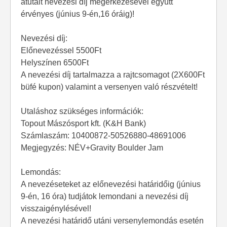
átutalt nevezési díj megérkezésével együtt
érvényes (június 9-én,16 óráig)!
Nevezési díj:
Előnevezéssel 5500Ft
Helyszínen 6500Ft
A nevezési díj tartalmazza a rajtcsomagot (2X600Ft
büfé kupon) valamint a versenyen való részvételt!
Utaláshoz szükséges információk:
Topout Mászósport kft. (K&H Bank)
Számlaszám: 10400872-50526880-48691006
Megjegyzés: NÉV+Gravity Boulder Jam
Lemondás:
A nevezéseteket az előnevezési határidőig (június
9-én, 16 óra) tudjátok lemondani a nevezési díj
visszaigénylésével!
A nevezési határidő utáni versenylemondás esetén