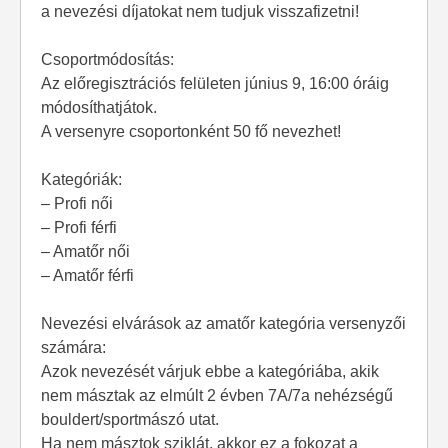
a nevezési díjatokat nem tudjuk visszafizetni!
Csoportmódosítás:
Az előregisztrációs felületen június 9, 16:00 óráig
módosíthatjátok.
A versenyre csoportonként 50 fő nevezhet!
Kategóriák:
– Profi női
– Profi férfi
– Amatőr női
– Amatőr férfi
Nevezési elvárások az amatőr kategória versenyzői
számára:
Azok nevezését várjuk ebbe a kategóriába, akik
nem másztak az elmúlt 2 évben 7A/7a nehézségű
bouldert/sportmászó utat.
Ha nem másztok sziklát, akkor ez a fokozat a