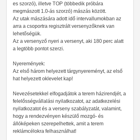
es szorzó), illetve TOP (többedik próbára
megmászott 1.0-ás szorzó) mászás között.
Az utak mászására adott idő intervallumokban az
arra a csoportra regisztrált versenyzőknek van
lehetőségük.
Az a versenyző nyeri a versenyt, aki 180 perc alatt
a legtöbb pontot szerzi.
Nyeremények:
Az első három helyezett tárgynyereményt, az első
hat helyezett oklevelet kap!
Nevezésetekkel elfogadjátok a terem házirendjét, a
felelősségvállalási nyilatkozatot, az adatkezelési
nyilatkozatot és a verseny szabályzatát, valamint,
hogy a rendezvényen készülő mozgó- és
állóképeken szerepelhettek, amit a terem
reklámcélokra felhasználhat!