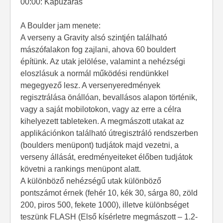
00:00: Kapuzárás
A Boulder jam menete:
A verseny a Gravity alsó szintjén található
mászófalakon fog zajlani, ahova 60 bouldert
építünk. Az utak jelölése, valamint a nehézségi
eloszlásuk a normál működési rendünkkel
megegyező lesz. A versenyeredmények
regisztrálása önállóan, bevallásos alapon történik,
vagy a saját mobilotokon, vagy az erre a célra
kihelyezett tableteken. A megmászott utakat az
applikációnkon található útregisztráló rendszerben
(boulders menüpont) tudjátok majd vezetni, a
verseny állását, eredményeiteket élőben tudjátok
követni a rankings menüpont alatt.
A különböző nehézségű utak különböző
pontszámot érnek (fehér 10, kék 30, sárga 80, zöld
200, piros 500, fekete 1000), illetve különbséget
teszünk FLASH (Első kísérletre megmászott – 1.2-