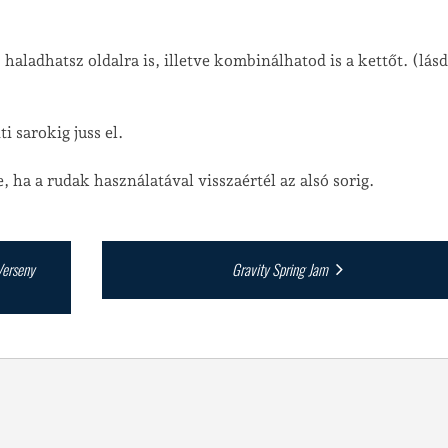
haladhatsz oldalra is, illetve kombinálhatod is a kettőt. (lásd
i sarokig juss el.
ha a rudak használatával visszaértél az alsó sorig.
Verseny
Gravity Spring Jam