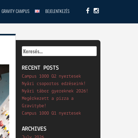
GRAVITY CAMPUS
BEJELENTKEZÉS
Keresés:
RECENT POSTS
Campus 1000 Q2 nyertesek
Nyári csoportos edzéseink!
Nyári tábor gyereknek 2026!
Megérkezett a pizza a
Gravitybe!
Campus 1000 Q1 nyertesek
ARCHIVES
July 2026