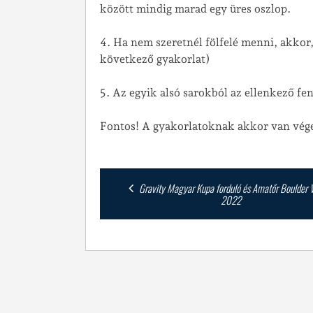
között mindig marad egy üres oszlop.
4. Ha nem szeretnél fölfelé menni, akkor, 
következő gyakorlat)
5. Az egyik alsó sarokból az ellenkező fent
Fontos! A gyakorlatoknak akkor van vége, 
Post
Gravity Magyar Kupa forduló és Amatőr Boulder 
2022
navigation