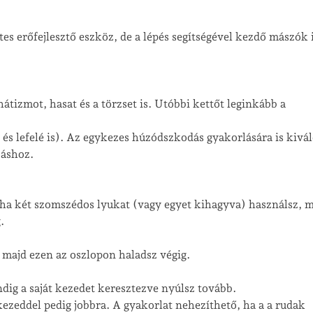
s erőfejlesztő eszköz, de a lépés segítségével kezdő mászók 
hátizmot, hasat és a törzset is. Utóbbi kettőt leginkább a
lé és lefelé is). Az egykezes húzódszkodás gyakorlására is kivá
záshoz.
, ha két szomszédos lyukat (vagy egyet kihagyva) használsz, 
.
, majd ezen az oszlopon haladsz végig.
dig a saját kezedet keresztezve nyúlsz tovább.
 kezeddel pedig jobbra. A gyakorlat nehezíthető, ha a a rudak