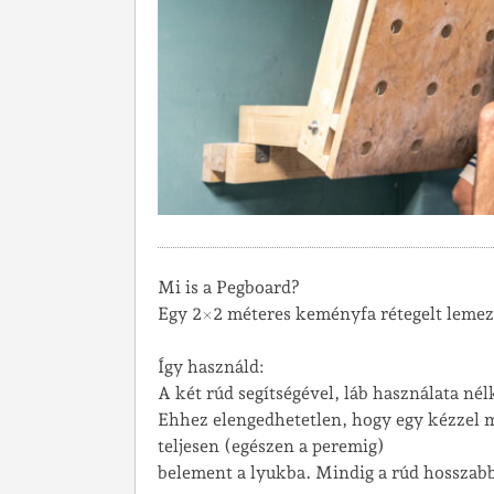
Mi is a Pegboard?
Egy 2×2 méteres keményfa rétegelt lemez
Így használd:
A két rúd segítségével, láb használata né
Ehhez elengedhetetlen, hogy egy kézzel me
teljesen (egészen a peremig)
belement a lyukba. Mindig a rúd hosszabb 