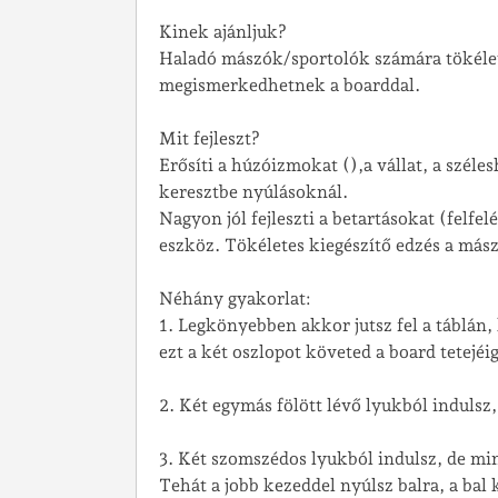
Kinek ajánljuk?
Haladó mászók/sportolók számára tökélete
megismerkedhetnek a boarddal.
Mit fejleszt?
Erősíti a húzóizmokat (),a vállat, a széles
keresztbe nyúlásoknál.
Nagyon jól fejleszti a betartásokat (felfe
eszköz. Tökéletes kiegészítő edzés a más
Néhány gyakorlat:
1. Legkönyebben akkor jutsz fel a táblán
ezt a két oszlopot követed a board tetejéig
2. Két egymás fölött lévő lyukból indulsz
3. Két szomszédos lyukból indulsz, de min
Tehát a jobb kezeddel nyúlsz balra, a bal