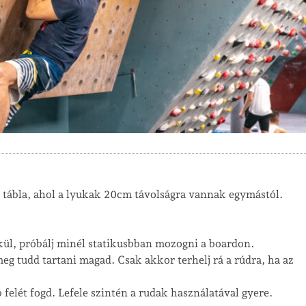
 tábla, ahol a lyukak 20cm távolságra vannak egymástól.
lkül, próbálj minél statikusbban mozogni a boardon.
g tudd tartani magad. Csak akkor terhelj rá a rúdra, ha az
felét fogd. Lefele szintén a rudak használatával gyere.