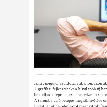
Ismét megújul az informatikai rendszerük
A grafikai fejlesztéseken kívül több új 
be tudjatok lépni a terembe, edzésekre t
A terembe való belépés megkönnyítése é
kódot, amit ha telefonról megnyittok (vag