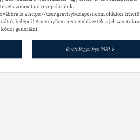
teket azonosítani recepciósaink.
 továbbra is a https://user.gravitybudapest.com oldalon érhető 
tudtok belépni! Amennyiben nem emlékeztek a jelszavatokra,
 kódot generálni!
Gravity Magyar Kupa 2020