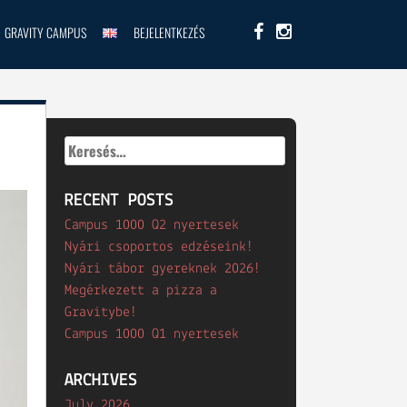
GRAVITY CAMPUS
BEJELENTKEZÉS
Keresés:
RECENT POSTS
Campus 1000 Q2 nyertesek
Nyári csoportos edzéseink!
Nyári tábor gyereknek 2026!
Megérkezett a pizza a
Gravitybe!
Campus 1000 Q1 nyertesek
ARCHIVES
July 2026