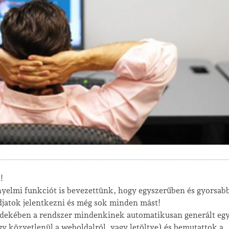
!
kényelmi funkciót is bevezettünk, hogy egyszerűben és gyorsab
udjatok jelentkezni és még sok minden mást!
rdekében a rendszer mindenkinek automatikusan generált eg
y közvetlenül a weboldalról, vagy letöltve) és bemutattok a