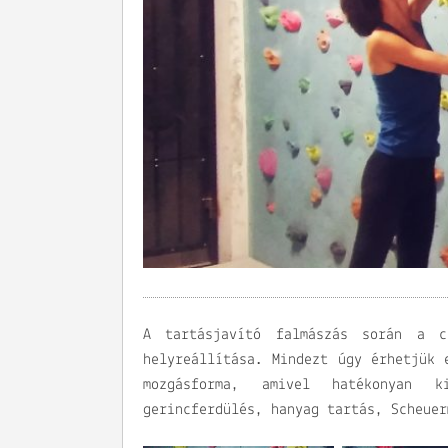
A tartásjavító falmászás során a c
helyreállítása. Mindezt úgy érhetjük 
mozgásforma, amivel hatékonyan 
gerincferdülés, hanyag tartás, Scheue