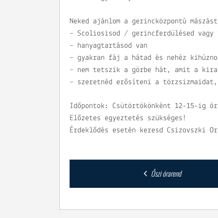
Neked ajánlom a gerincközpontú mászást
– Scoliosisod / gerincferdülésed vagy 
– hanyagtartásod van
– gyakran fáj a hátad és nehéz kihúzno
– nem tetszik a görbe hát, amit a kira
– szeretnéd erősíteni a törzsizmaidat,
Időpontok: Csütörtökönként 12-15-ig ór
Előzetes egyeztetés szükséges!
Érdeklődés esetén keresd Csizovszki Or
Post
Őszi órarend
navigation