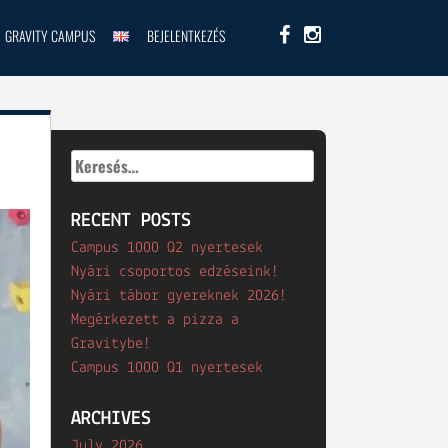
GRAVITY CAMPUS
BEJELENTKEZÉS
Keresés:
RECENT POSTS
Campus 1000 Q2 nyertesek
Nyári csoportos edzéseink!
Nyári tábor gyereknek 2026!
Megérkezett a pizza a
Gravitybe!
Campus 1000 Q1 nyertesek
ARCHIVES
July 2026