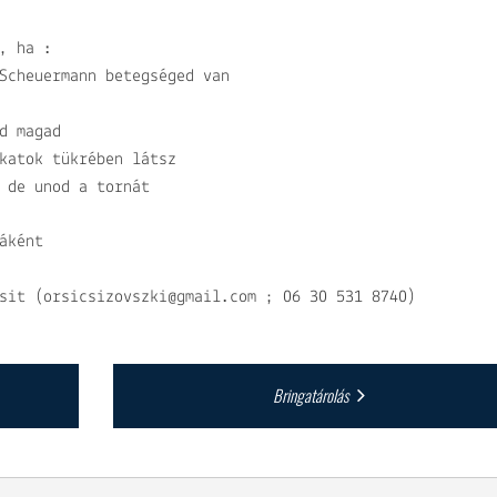
, ha :
Scheuermann betegséged van
d magad
katok tükrében látsz
 de unod a tornát
áként
sit (orsicsizovszki@gmail.com ; 06 30 531 8740)
Bringatárolás