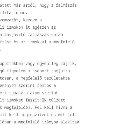
etett már arról, hogy a falmászás
ilitációban.
zomzatát, kezdve a
li izmokon át egészen az
artásjavító falmászás során
rtást és az izmokkal a megfelelő
.
oportokban vagy egyénileg zajlik,
gű figyelem a csoport tagjaira.
tosan, a megfelelő területekre
eményem szerint fontos a
ert tapasztalatom szerint
lt izmokat feszítjük túlzott
k megfelelően. Fel kell hívni a
mit kell megfeszíteni és mit kell
lóban a megfelelő irányba alakítsa