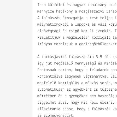
Több külföldi és magyar tanulmány szül
mennyire hatékony a mozgásszervi rehab
A falmászás átmozgatja a test teljes i
mélyhátizmoktól a lapocka és váll körü
alsóvégtagi és csípő körüli izmokig. T
kialakítjuk a megfelelően korrigált ta
irányba mozdítjuk a gerincgörbületeket
A tartásjavító falmászásóra 3-5 fős cs
így jut megfelelő mennyiségű és minősé
Fontosnak tartom, hogy a feladatok pon
koncentrálva legyenek végrehajtva. Vél
megfelelő korrigálás a mászás során, m
automatikusan az egyébként is túlterhe
mértékben és a gyengéket nem használju
figyelmet arra, hogy mit kell érezni, 
ellazítania ahhoz, hogy a falmászás va
az izomegyensúlyt.