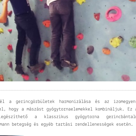
él a gerincgörbületek harmonizálása
és az izomegyen
el, hogy a mászást gyógytornaelemekkel kombináljuk.
Ez 
kiegészíthető a klasszikus gyógytorna
gerincbántal
rmann betegség
és egyéb tartási rendellenességek esetén.