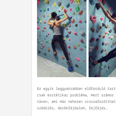
Az egyik leggyakrabban előforduló tart
csak esztétikai probléma, mert számos 
távon, ami már nehezen visszafordíthat
szédülés, derékfájdalom, fejfájás…